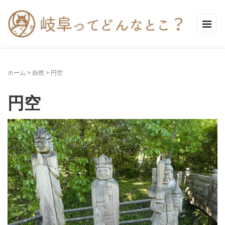
ホーム
>
自然
>
円空
円空