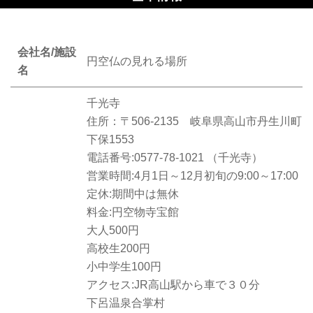
会社名/施設
円空仏の見れる場所
名
千光寺
住所：〒506-2135 岐阜県高山市丹生川町
下保1553
電話番号:0577-78-1021 （千光寺）
営業時間:4月1日～12月初旬の9:00～17:00
定休:期間中は無休
料金:円空物寺宝館
大人500円
高校生200円
小中学生100円
アクセス:JR高山駅から車で３０分
下呂温泉合掌村