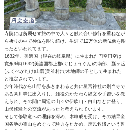
寺院には所属せず旅の中で人々と触れ合い修行を重ねなが
ら祈りの中で神仏を彫り続け、生涯で12万体の新仏像を彫
ったといわれてます。
1632年、美濃国（現在の岐阜県）に生まれた円空円空は
寛永9年(1632)美濃国郡上郡(ぐじょうぐん)の南部、瓢ヶ岳
(ふくべがたけ)山麓(美並村)で木地師の子として生まれた
と推定されています。
少年時代から山野を歩きまわると共に星宮神社の別当寺で
ある粥川寺に出入りし、雑役のかたわら経文や手習いを教
えられ、その間に周辺の山々や伊吹山・白山などに登り、
山伏修験との交流があったと考えられています。
そして修験道への理解を深め、木喰戒を受け、その結果全
国各地の霊山をめぐって験力をたかめ、庶民救済という誓