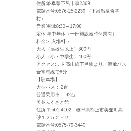
住所:岐阜県下呂市森2369
電話番号:0576-25-2239 （下呂温泉合掌
村）
営業時間:8:30～17:00
定休:年中無休（一部施設臨時休業有）
料金:＜入場料＞
大人（高校生以上）800円
小人（小・中学生）400円
アクセス:ＪＲ高山線下呂駅より、濃飛バス
合掌村線で6分
【駐車場】
大型バス： 2台
普通乗用車： 92台
美並ふるさと館
住所:〒501-4102 岐阜県郡上市美並町高
砂１２５２－２
電話番号:0575-79-3440