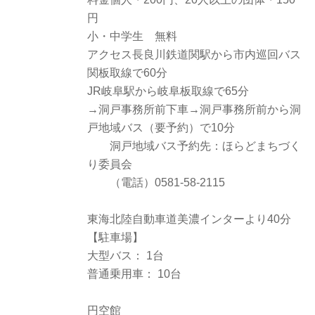
円
小・中学生 無料
アクセス長良川鉄道関駅から市内巡回バス
関板取線で60分
JR岐阜駅から岐阜板取線で65分
→洞戸事務所前下車→洞戸事務所前から洞
戸地域バス（要予約）で10分
洞戸地域バス予約先：ほらどまちづく
り委員会
（電話）0581-58-2115
東海北陸自動車道美濃インターより40分
【駐車場】
大型バス： 1台
普通乗用車： 10台
円空館