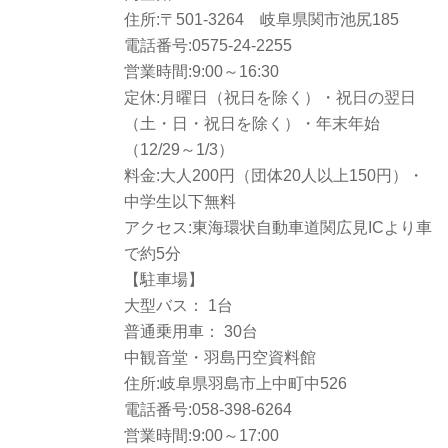
住所:〒501-3264 岐阜県関市池尻185
電話番号:0575-24-2255
営業時間:9:00～16:30
定休:月曜日（祝日を除く）・祝日の翌日
（土・日・祝日を除く）・年末年始
（12/29～1/3）
料金:大人200円（団体20人以上150円）・
中学生以下無料
アクセス:東海環状自動車道関広見ICより車
で約5分
【駐車場】
大型バス： 1台
普通乗用車： 30台
中観音堂・羽島円空資料館
住所:岐阜県羽島市上中町中526
電話番号:058-398-6264
営業時間:9:00～17:00