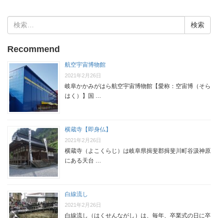
検
索:
Recommend
航空宇宙博物館
2021年2月26日
岐阜かかみがはら航空宇宙博物館【愛称：空宙博（そら
はく）】国 …
横蔵寺【即身仏】
2021年2月26日
横蔵寺（よこくらじ）は岐阜県揖斐郡揖斐川町谷汲神原
にある天台 …
白線流し
2021年2月26日
白線流し（はくせんながし）は、毎年、卒業式の日に卒