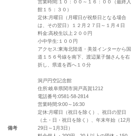
営業時間:１０：００～１６：００（最終入
館１５：３０）
定休:月曜日（月曜日が祝祭日となる場合
は、その翌日）１２月２７日～１月４日
料金:高校生以上２００円
小中学生:１００円
アクセス:東海北陸道・美並インターから国
道１５６号線を南下、渡辺菓子舗さんを右
折し、県道を西へ１０分
洞戸円空記念館
住所:岐阜県関市洞戸高賀1212
電話番号:0581-58-2814
営業時間:9:00～16:30
定休:月曜日（祝日を除く）、祝日の翌日
（土・日・祝日を除く）、年末年始（12月
備考
29日～1月3日）
料金個人・200円、20人以上の団体・150